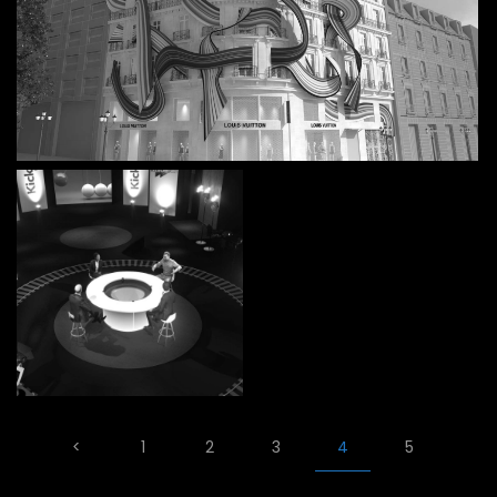
<
1
2
3
4
5