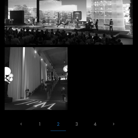
<
1
2
3
4
>